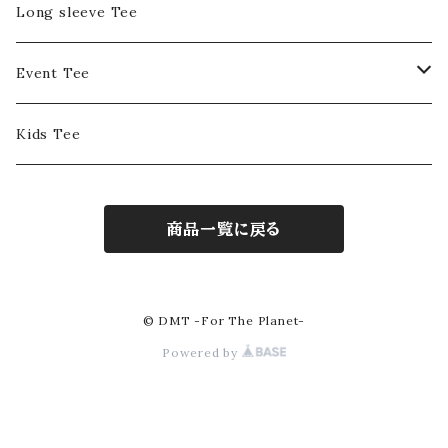
Long sleeve Tee
Event Tee
DMT Entertainment
Kids Tee
Positive Summit
商品一覧に戻る
ASTOROPOLITAN
© DMT -For The Planet-
Powered by