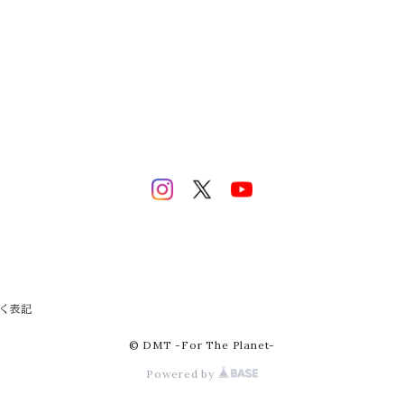
く表記
© DMT -For The Planet-
Powered by