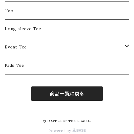
Tee
Long sleeve Tee
Event Tee
DMT Entertainment
Kids Tee
Positive Summit
商品一覧に戻る
ASTOROPOLITAN
© DMT -For The Planet-
Powered by