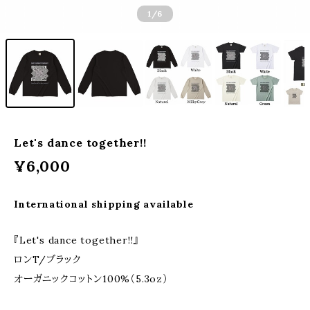
1
/6
Let's dance together!!
¥6,000
International shipping available
『Let's dance together!!』
ロンT/ブラック
オーガニックコットン100%（5.3oz）