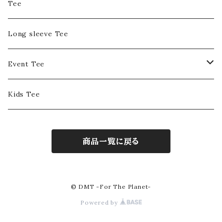
Tee
Long sleeve Tee
Event Tee
DMT Entertainment
Kids Tee
Positive Summit
商品一覧に戻る
ASTOROPOLITAN
© DMT -For The Planet-
Powered by