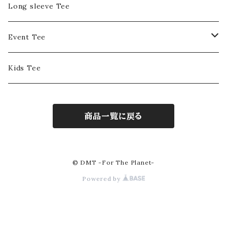
Long sleeve Tee
Event Tee
DMT Entertainment
Kids Tee
Positive Summit
商品一覧に戻る
ASTOROPOLITAN
© DMT -For The Planet-
Powered by